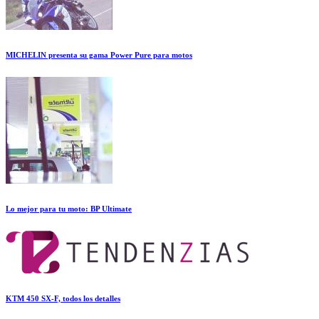
MICHELIN presenta su gama Power Pure para motos
Lo mejor para tu moto: BP Ultimate
KTM 450 SX-F, todos los detalles