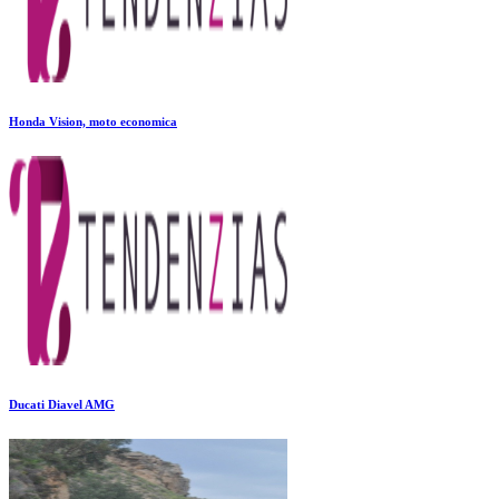
Honda Vision, moto economica
Ducati Diavel AMG