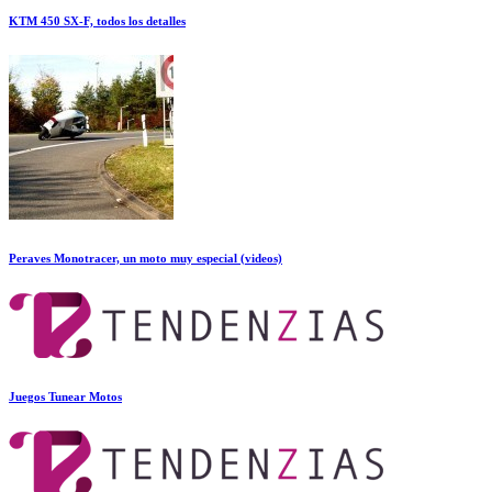
KTM 450 SX-F, todos los detalles
Peraves Monotracer, un moto muy especial (videos)
Juegos Tunear Motos