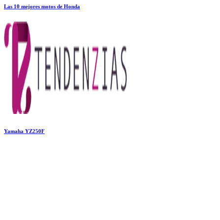
Las 10 mejores motos de Honda
Yamaha YZ250F