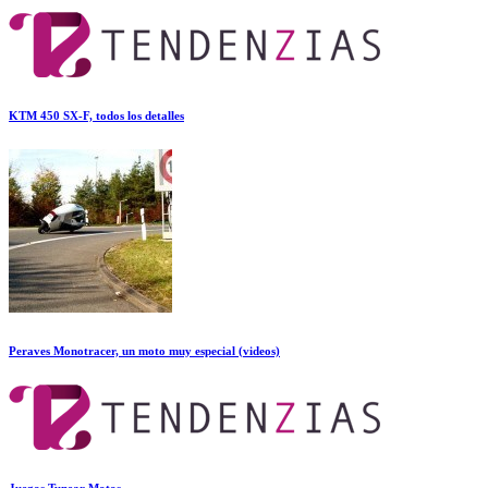
KTM 450 SX-F, todos los detalles
Peraves Monotracer, un moto muy especial (videos)