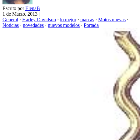
Escrito por
ElenaB
1 de Marzo, 2013
|
General
·
Harley Davidson
·
lo mejor
·
marcas
·
Motos nuevas
·
Noticias
·
novedades
·
nuevos modelos
·
Portada