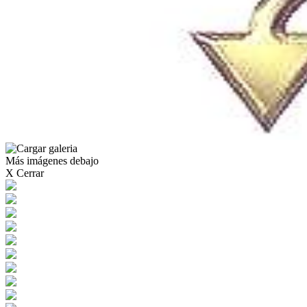
Más imágenes debajo
X Cerrar