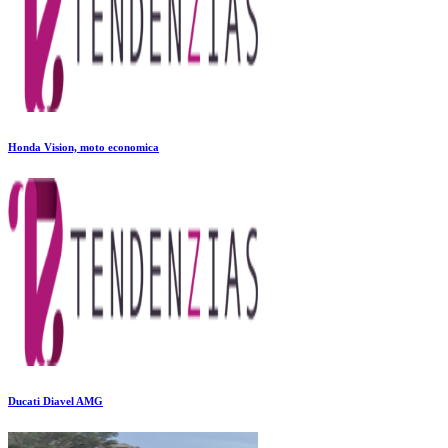
Honda Vision, moto economica
Ducati Diavel AMG