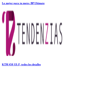
Lo mejor para tu moto: BP Ultimate
KTM 450 SX-F, todos los detalles