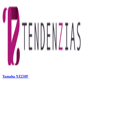
Yamaha YZ250F