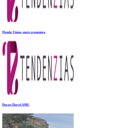
Honda Vision, moto economica
Ducati Diavel AMG